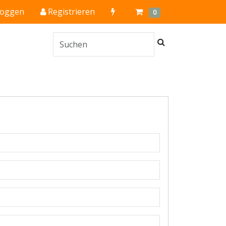
Quick
Cart
Items
loggen
Registrieren
0
Order
Suchen