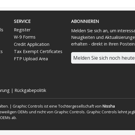
SERVICE
ABONNIEREN
ls
Register
Melden Sie sich an, um interess
W-9 Forms
Neuigkeiten und Aktualisierunge
erhalten - direkt in Ihren Postei
Credit Application
ts
Tax Exempt Certificates
Melden Sie sich noch heute
FTP Upload Area
ärung
|
Rückgabepolitik
lten. | Graphic Controls ist eine Tochtergesellschaft von
Nissha
eiligen OEMs und nicht von Graphic Controls. Graphic Controls lehnt jegl
 OEMs ab.