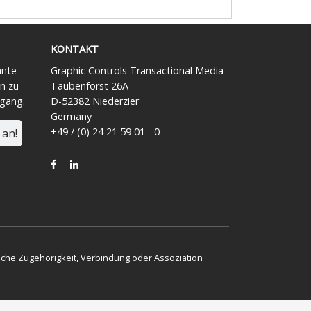
KONTAKT
ante
Graphic Controls Transactional Media
n zu
Taubenforst 26A
ngang.
D-52382 Niederzier
Germany
+49 / (0) 24 21 59 01 - 0
 an!
FACEBOOK
LINKEDIN
iche Zugehörigkeit, Verbindung oder Assoziation