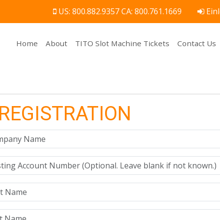
US: 800.882.9357 CA: 800.761.1669
Ein
(current)
Home
About
TITO Slot Machine Tickets
Contact Us
REGISTRATION