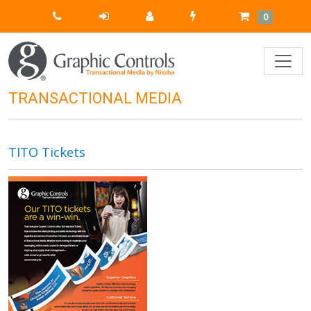
Quick
Cart
Items
0
Order
TRANSACTIONAL MEDIA
TITO Tickets