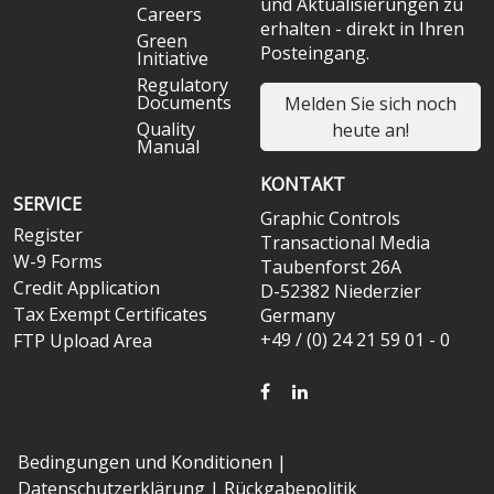
und Aktualisierungen zu
Careers
erhalten - direkt in Ihren
Green
Posteingang.
Initiative
Regulatory
Documents
Melden Sie sich noch
Quality
heute an!
Manual
KONTAKT
SERVICE
Graphic Controls
Register
Transactional Media
W-9 Forms
Taubenforst 26A
Credit Application
D-52382 Niederzier
Tax Exempt Certificates
Germany
+49 / (0) 24 21 59 01 - 0
FTP Upload Area
FACEBOOK
LINKEDIN
Bedingungen und Konditionen
|
Datenschutzerklärung
|
Rückgabepolitik