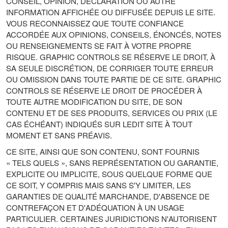
CONSEIL, OPINION, DÉCLARATION OU AUTRE
INFORMATION AFFICHÉE OU DIFFUSÉE DEPUIS LE SITE.
VOUS RECONNAISSEZ QUE TOUTE CONFIANCE
ACCORDÉE AUX OPINIONS, CONSEILS, ÉNONCÉS, NOTES
OU RENSEIGNEMENTS SE FAIT À VOTRE PROPRE
RISQUE. GRAPHIC CONTROLS SE RÉSERVE LE DROIT, À
SA SEULE DISCRÉTION, DE CORRIGER TOUTE ERREUR
OU OMISSION DANS TOUTE PARTIE DE CE SITE. GRAPHIC
CONTROLS SE RÉSERVE LE DROIT DE PROCÉDER À
TOUTE AUTRE MODIFICATION DU SITE, DE SON
CONTENU ET DE SES PRODUITS, SERVICES OU PRIX (LE
CAS ÉCHÉANT) INDIQUÉS SUR LEDIT SITE À TOUT
MOMENT ET SANS PRÉAVIS.
CE SITE, AINSI QUE SON CONTENU, SONT FOURNIS
« TELS QUELS », SANS REPRÉSENTATION OU GARANTIE,
EXPLICITE OU IMPLICITE, SOUS QUELQUE FORME QUE
CE SOIT, Y COMPRIS MAIS SANS S'Y LIMITER, LES
GARANTIES DE QUALITÉ MARCHANDE, D'ABSENCE DE
CONTREFAÇON ET D'ADÉQUATION À UN USAGE
PARTICULIER. CERTAINES JURIDICTIONS N'AUTORISENT